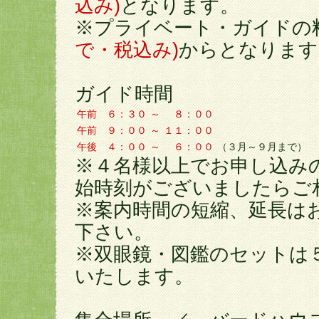
込み)
となります。
※プライベート・ガイド
で・税込み)
からとなります
ガイド時間
午前 ６：３０
～
８：
０
０
午前 ９：００
～
１１：００
午後
４：００
～
６：００
（３月～９月まで）
※４名様以上でお申し込み
始時刻がございましたらご
※案内時間の短縮、延長は
下さい。
※双眼鏡・図鑑のセットは
いたします。