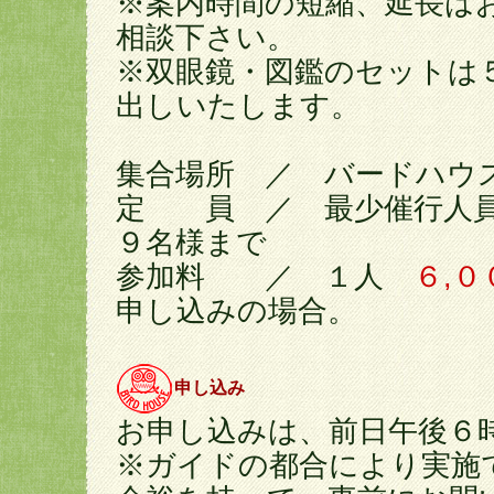
※案内時間の短縮、延長は
相談下さい。
※双眼鏡・図鑑のセットは
出しいたします。
集合場所 ／ バードハウ
定 員 ／ 最少催行人
９名様まで
参加料 ／ １人
６,
申し込みの場合。
申し込み
お申し込みは、前日午後６
※ガイドの都合により実施