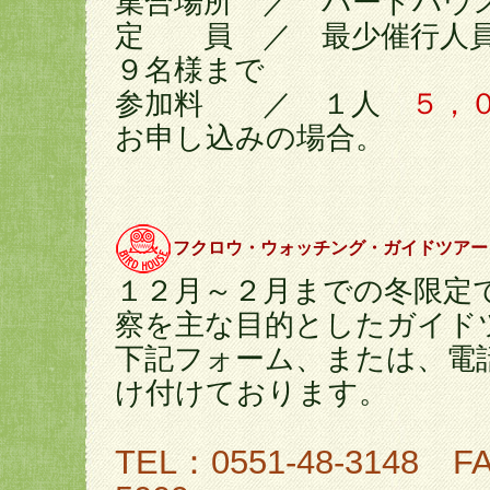
集合場所 ／ バードハウ
定 員 ／ 最少催行人
９名様まで
参加料 ／ １人
５，
お申し込みの場合。
フクロウ・ウォッチング・ガイドツアー
１２月～２月までの冬限定
察を主な目的としたガイド
下記フォーム、または、電
け付けております。
TEL：0551-48-3148 FA