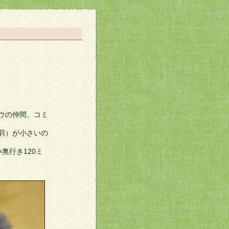
ウの仲間、コミ
羽）が小さいの
×奥行き120ミ