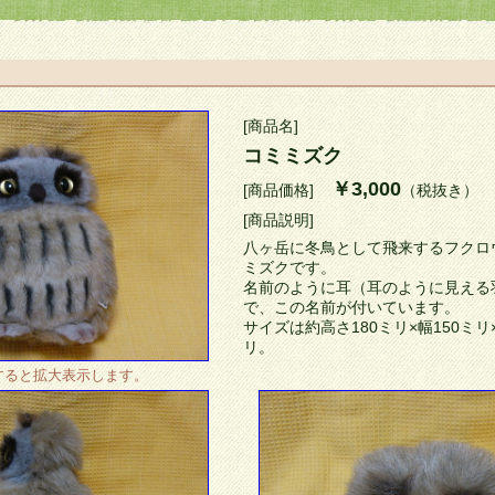
[商品名]
コミミズク
￥3,000
[商品価格]
（税抜き）
[商品説明]
八ヶ岳に冬鳥として飛来するフクロ
ミズクです。
名前のように耳（耳のように見える
で、この名前が付いています。
サイズは約高さ180ミリ×幅150ミリ
リ。
すると拡大表示します。